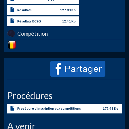
Résultats
197.03 Ko
Résultats BCSG
12.41 Ko
Compétition
Image
Procédures
Procédure d'inscription aux compétitions
179.48 Ko
A venir