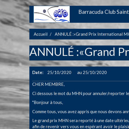
Aller
Barracuda Club Saint
Main
au
contenu
navigation
principal
Accueil
ANNULÉ :«Grand Prix International 
ANNULÉ :«Grand Pri
Date
25/10/2020
25/10/2020
CHER MEMBRE,
Ci dessous le mot du MHN pour annuler/reporter le
"Bonjour à tous,
Comme tous, vous avez appris que nous devons ann
Le grand prix MHN sera reporté à une date ultérieu
afin de revenir vers vous en espérant avoir le plaisi