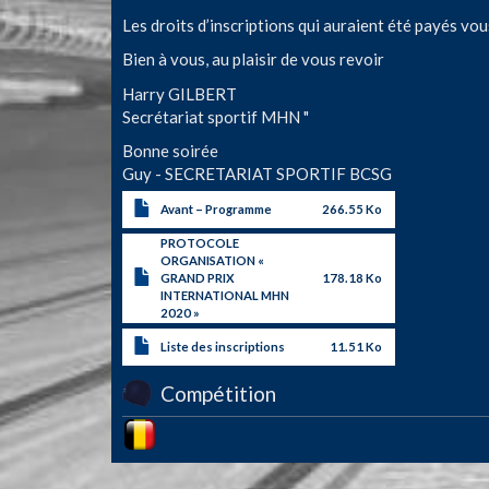
Les droits d’inscriptions qui auraient été payés v
Bien à vous, au plaisir de vous revoir
Harry GILBERT
Secrétariat sportif MHN "
Bonne soirée
Guy - SECRETARIAT SPORTIF BCSG
Avant – Programme
266.55 Ko
PROTOCOLE
ORGANISATION «
GRAND PRIX
178.18 Ko
INTERNATIONAL MHN
2020 »
Liste des inscriptions
11.51 Ko
Compétition
Image