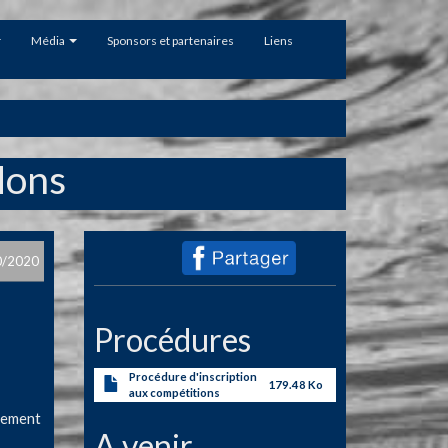
Média
Sponsors et partenaires
Liens
Mons
0/2020
Procédures
Procédure d'inscription
179.48 Ko
aux compétitions
idement
A venir