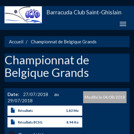
Aller
Barracuda Club Saint-Ghislain
au
contenu
Toggle
principal
naviga
Accueil
Championnat de Belgique Grands
Championnat de
Belgique Grands
Date
27/07/2018
04/08/2018
29/07/2018
Résultats
1.82 Mo
Résultats BCSG
8.94 Ko