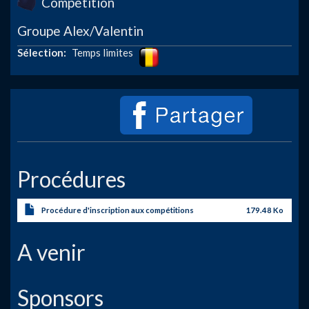
Compétition
Groupe Alex/Valentin
Image
Sélection
Temps limites
Procédures
Procédure d'inscription aux compétitions
179.48 Ko
A venir
Sponsors