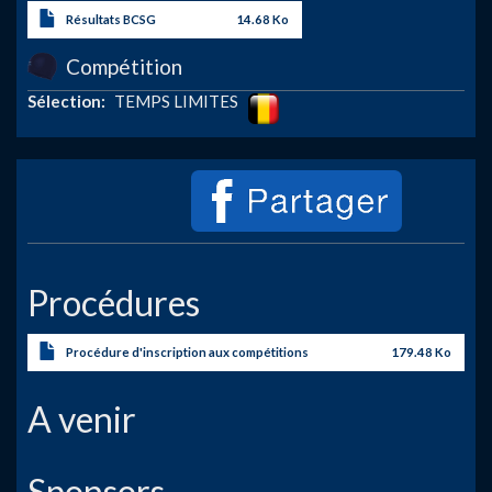
Résultats BCSG
14.68 Ko
Compétition
Image
Sélection
TEMPS LIMITES
Procédures
Procédure d'inscription aux compétitions
179.48 Ko
A venir
Sponsors