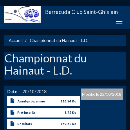
Aller
Barracuda Club Saint-Ghislain
au
contenu
Toggle
principal
naviga
Accueil
Championnat du Hainaut - L.D.
Championnat du
Hainaut - L.D.
Date
20/10/2018
22/10/2018
Avant-programme
116.24 Ko
Pré-inscrits
8.75 Ko
Résultats
159.52 Ko