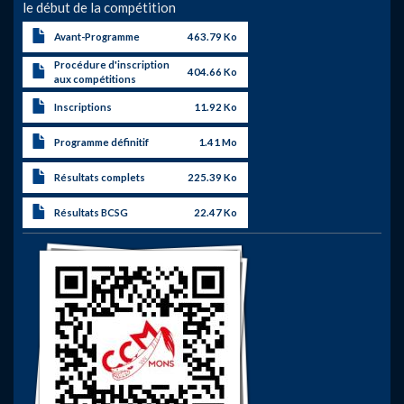
le début de la compétition
Avant-Programme
463.79 Ko
Procédure d'inscription
404.66 Ko
aux compétitions
Inscriptions
11.92 Ko
Programme définitif
1.41 Mo
Résultats complets
225.39 Ko
Résultats BCSG
22.47 Ko