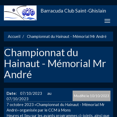
Aller
Barracuda Club Saint-Ghislain
au
contenu
Toggle
principal
naviga
Accueil
Championnat du Hainaut - Mémorial Mr André
Championnat du
Hainaut - Mémorial Mr
André
Date
07/10/2023
10/10/2023
07/10/2023
7 octobre 2023 «Championnat du Hainaut - Mémorial Mr
André» organisée par le CCM à Mons
Heures et lieu sur les avants programmes ci-joints, ainsi que