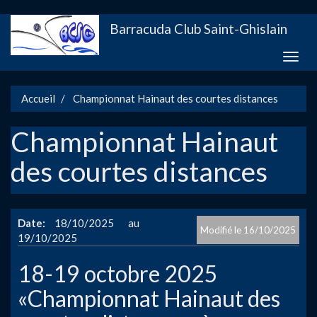
Aller
Barracuda Club Saint-Ghislain
au
contenu
Toggle
principal
naviga
Accueil
Championnat Hainaut des courtes distances
Championnat Hainaut
des courtes distances
Date
18/10/2025
16/10/2025
19/10/2025
18-19 octobre 2025
«Championnat Hainaut des