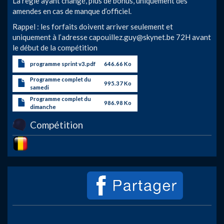
La règle ayant changé, plus de bonus, uniquement des
amendes en cas de manque d’officiel.
Rappel : les forfaits doivent arriver seulement et
uniquement à l’adresse
capouillez.guy@skynet.be
72H avant
le début de la compétition
programme sprint v3.pdf
646.66 Ko
Programme complet du
995.37 Ko
samedi
Programme complet du
986.98 Ko
dimanche
Compétition
Image