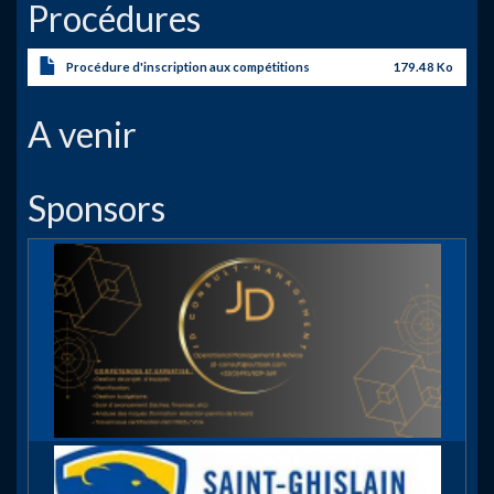
Procédures
Procédure d'inscription aux compétitions
179.48 Ko
A venir
Sponsors