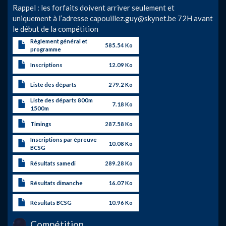
Rappel : les forfaits doivent arriver seulement et
uniquement à l’adresse
capouillez.guy@skynet.be
72H avant
le début de la compétition
Règlement général et
585.54 Ko
programme
Inscriptions
12.09 Ko
Liste des départs
279.2 Ko
Liste des départs 800m
7.18 Ko
1500m
Timings
287.58 Ko
Inscriptions par épreuve
10.08 Ko
BCSG
Résultats samedi
289.28 Ko
Résultats dimanche
16.07 Ko
Résultats BCSG
10.96 Ko
Compétition