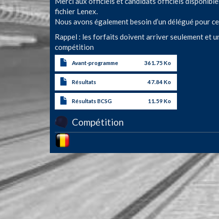
Merci aux officiels et candidats officiels disponible
fichier Lenex.
Nous avons également besoin d’un délégué pour ce
Rappel : les forfaits doivent arriver seulement et 
compétition
Avant-programme
361.75 Ko
Résultats
47.84 Ko
Résultats BCSG
11.59 Ko
Compétition
Image