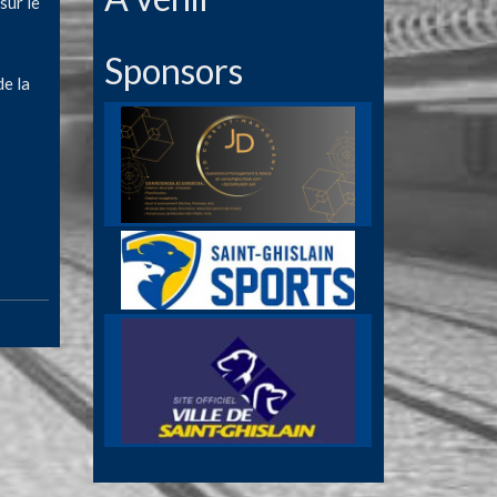
sur le
Sponsors
e la