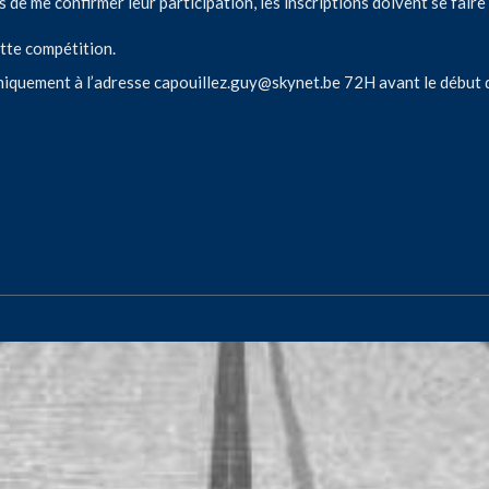
s de me confirmer leur participation, les inscriptions doivent se faire 
tte compétition.
uniquement à l’adresse
capouillez.guy@skynet.be
72H avant le début d