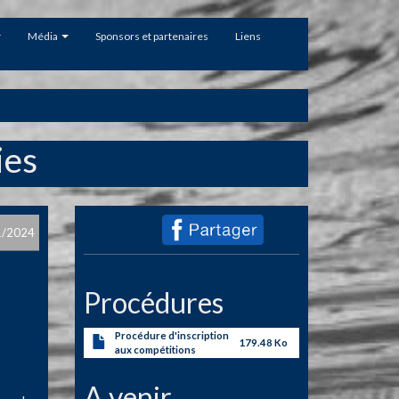
Média
Sponsors et partenaires
Liens
ies
1/2024
Procédures
Procédure d'inscription
179.48 Ko
aux compétitions
A venir