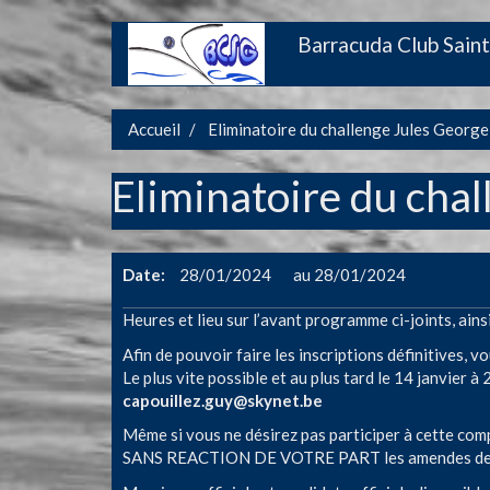
Aller
Barracuda Club Saint
Main
au
contenu
navigation
principal
Accueil
Eliminatoire du challenge Jules George
Eliminatoire du chal
Date
28/01/2024
28/01/2024
Heures et lieu sur l’avant programme ci-joints, ainsi 
Afin de pouvoir faire les inscriptions définitives, 
Le plus vite possible et au plus tard le 14 janvier à 
capouillez.guy@skynet.be
Même si vous ne désirez pas participer à cette comp
SANS REACTION DE VOTRE PART les amendes de fo