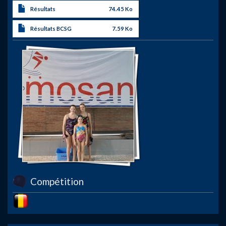
Résultats
74.45 Ko
Résultats BCSG
7.59 Ko
Compétition
Image