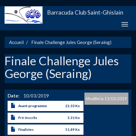
Aller
Barracuda Club Saint-Ghislain
au
contenu
Toggle
principal
naviga
Accueil
Finale Challenge Jules George (Seraing)
Finale Challenge Jules
George (Seraing)
Date
10/03/2019
13/03/2019
Avant-programme
22.33 Ko
Pré-inscrits
5.31 Ko
Finalistes
51.89 Ko