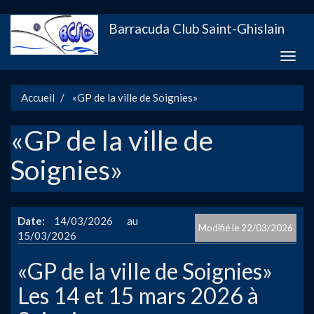
Aller
Barracuda Club Saint-Ghislain
au
contenu
Toggle
principal
naviga
Accueil
«GP de la ville de Soignies»
«GP de la ville de
Soignies»
Date
14/03/2026
22/03/2026
15/03/2026
«GP de la ville de Soignies»
Les 14 et 15 mars 2026 à