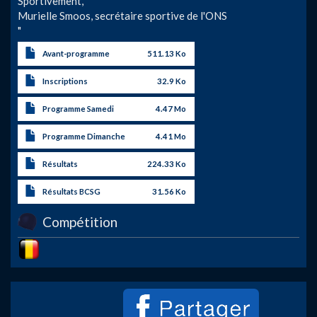
Sportivement,
Murielle Smoos, secrétaire sportive de l'ONS
"
Avant-programme
511.13 Ko
Inscriptions
32.9 Ko
Programme Samedi
4.47 Mo
Programme Dimanche
4.41 Mo
Résultats
224.33 Ko
Résultats BCSG
31.56 Ko
Compétition
Image