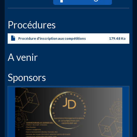
Procédures
Procédure d'inscription aux compétitions
179.48 Ko
A venir
Sponsors