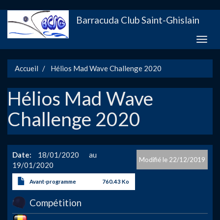
Aller
Barracuda Club Saint-Ghislain
au
contenu
Toggle
principal
naviga
Accueil
Hélios Mad Wave Challenge 2020
Hélios Mad Wave
Challenge 2020
Date
18/01/2020
22/12/2019
19/01/2020
Avant-programme
760.43 Ko
Compétition
Image