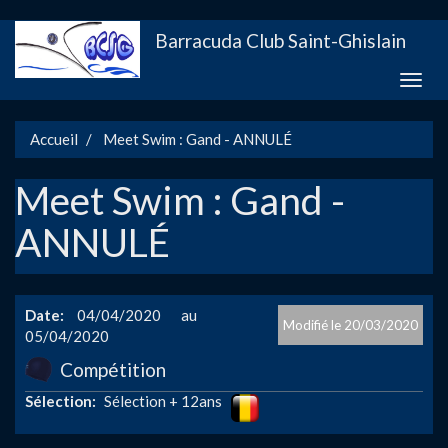
Aller
Barracuda Club Saint-Ghislain
au
contenu
Toggle
principal
naviga
Accueil
Meet Swim : Gand - ANNULÉ
Meet Swim : Gand -
ANNULÉ
Date
04/04/2020
20/03/2020
05/04/2020
Compétition
Image
Sélection
Sélection + 12ans