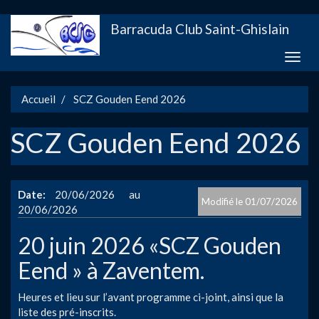
Aller
Barracuda Club Saint-Ghislain
au
contenu
Toggle
principal
naviga
Accueil
SCZ Gouden Eend 2026
SCZ Gouden Eend 2026
Date
20/06/2026
01/07/2026
20/06/2026
20 juin 2026 «SCZ Gouden
Eend » à Zaventem.
Heures et lieu sur l’avant programme ci-joint, ainsi que la
liste des pré-inscrits.