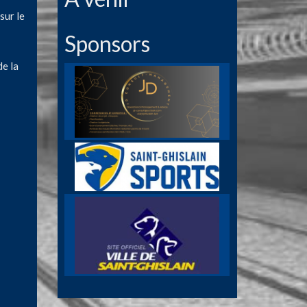
sur le
Sponsors
e la