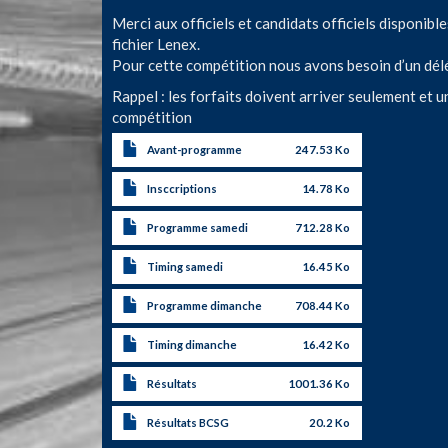
Merci aux officiels et candidats officiels disponible
fichier Lenex.
Pour cette compétition nous avons besoin d’un délé
Rappel : les forfaits doivent arriver seulement et 
compétition
Avant-programme
247.53 Ko
Insccriptions
14.78 Ko
Programme samedi
712.28 Ko
Timing samedi
16.45 Ko
Programme dimanche
708.44 Ko
Timing dimanche
16.42 Ko
Résultats
1001.36 Ko
Résultats BCSG
20.2 Ko