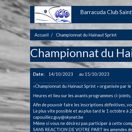
Aller
Barracuda Club Saint
Main
au
contenu
navigation
principal
Accueil
Championnat du Hainaut Sprint
Championnat du Hai
Date
14/10/2023
15/10/2023
«Championnat du Hainaut Sprint » organisée par l
Heures et lieu sur les avants programmes ci-joints, a
Afin de pouvoir faire les inscriptions définitives, 
Le plus vite possible et au plus tard le 1 octobre à 2
capouillez.guy@skynet.be
Même si vous ne désirez pas participer à cette comp
SANS REACTION DE VOTRE PART les amendes de fo