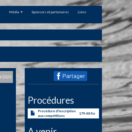
Média
Sponsors et partenaires
Liens
0/2023
Procédures
Procédure d'inscription
179.48 Ko
aux compétitions
A venir