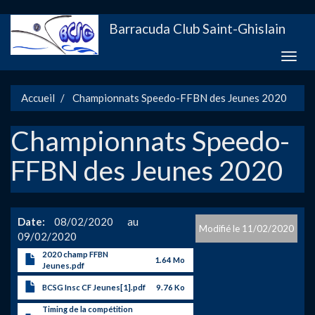
Aller
Barracuda Club Saint-Ghislain
au
contenu
Toggle
principal
naviga
Accueil
Championnats Speedo-FFBN des Jeunes 2020
Championnats Speedo-
FFBN des Jeunes 2020
Date
08/02/2020
11/02/2020
09/02/2020
2020 champ FFBN
1.64 Mo
Jeunes.pdf
BCSG Insc CF Jeunes[1].pdf
9.76 Ko
Timing de la compétition