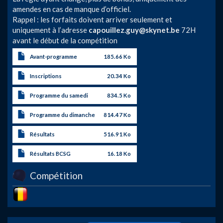
amendes en cas de manque d’officiel.
Rappel : les forfaits doivent arriver seulement et
uniquement à l’adresse
capouillez.guy@skynet.be
72H
avant le début de la compétition
Avant-programme
185.66 Ko
Inscriptions
20.34 Ko
Programme du samedi
834.5 Ko
Programme du dimanche
814.47 Ko
Résultats
516.91 Ko
Résultats BCSG
16.18 Ko
Compétition
Image