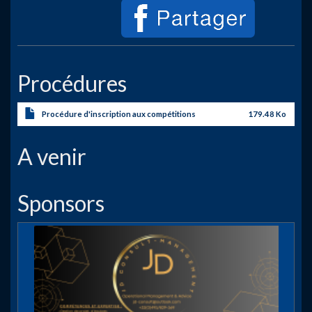
Procédures
Procédure d'inscription aux compétitions
179.48 Ko
A venir
Sponsors