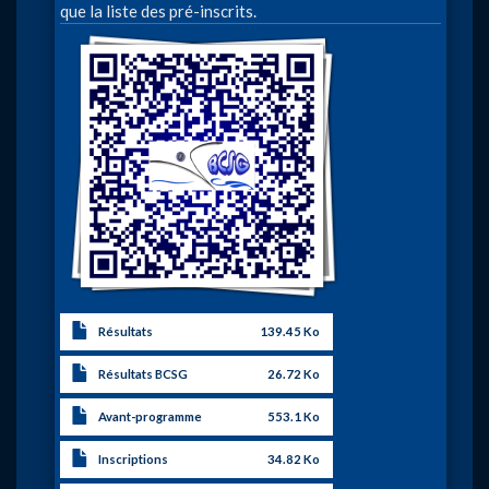
que la liste des pré-inscrits.
Image
Résultats
139.45 Ko
Résultats BCSG
26.72 Ko
Avant-programme
553.1 Ko
Inscriptions
34.82 Ko