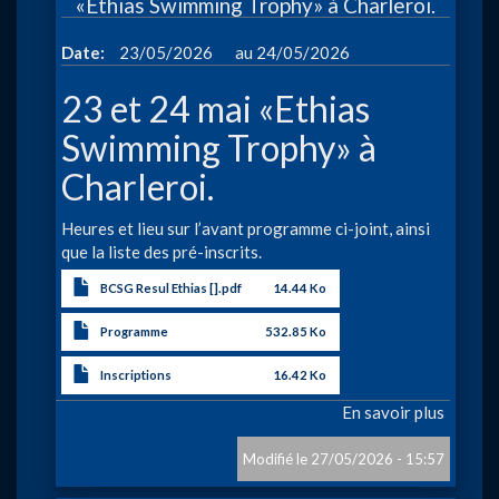
«Ethias Swimming Trophy» à Charleroi.
-
Charle
à
Date
23/05/2026
24/05/2026
23 et 24 mai «Ethias
Swimming Trophy» à
Charleroi.
Heures et lieu sur l’avant programme ci-joint, ainsi
que la liste des pré-inscrits.
BCSG Resul Ethias [].pdf
14.44 Ko
Programme
532.85 Ko
Inscriptions
16.42 Ko
En savoir plus
sur
«Ethia
Swimm
27/05/2026 - 15:57
Trophy