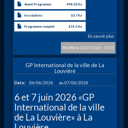
Avant-Programme
498.02 Ko
Inscriptions
10.7 Ko
Programme complet
819.3 Ko
En savoir plus
sur
Arena
Sprint
12/07/2026 - 15:55
-
Mons
GP International de la ville de La
Louvière
à
Date
06/06/2026
07/06/2026
6 et 7 juin 2026 «GP
International de la ville
de La Louvière» à La
Louvière.