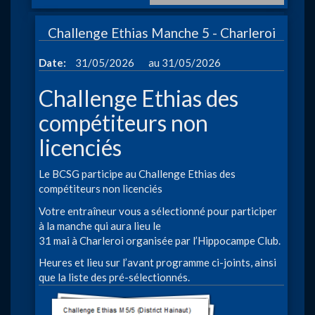
de
la
Challenge Ethias Manche 5 - Charleroi
ville
de
à
Date
31/05/2026
31/05/2026
La
Louviè
Challenge Ethias des
compétiteurs non
licenciés
Le BCSG participe au Challenge Ethias des
compétiteurs non licenciés
Votre entraîneur vous a sélectionné pour participer
à la manche qui aura lieu le
31 mai à Charleroi organisée par l’Hippocampe Club.
Heures et lieu sur l’avant programme ci-joints, ainsi
que la liste des pré-sélectionnés.
Image