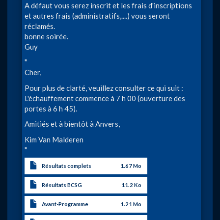
A défaut vous serez inscrit et les frais d'inscriptions
et autres frais (administratifs,....) vous seront
réclamés.
bonne soirée.
Guy
"
Cher,
Pour plus de clarté, veuillez consulter ce qui suit :
L'échauffement commence à 7 h 00 (ouverture des
portes à 6 h 45).
Amitiés et à bientôt à Anvers,
Kim Van Malderen
"
Résultats complets
1.67 Mo
Résultats BCSG
11.2 Ko
Avant-Programme
1.21 Mo