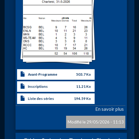
Avant-Programme
503.7 Ko
Inscriptions
11.21 Ko
Liste des séries
194.59 Ko
En savoir plus
sur
Challe
Ethias
29/05/2026 - 11:13
Manch
5