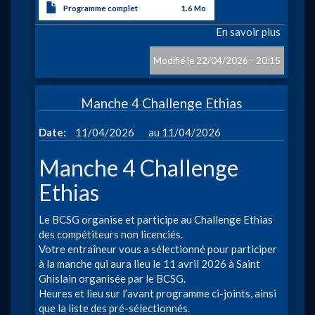
Programme complet
1.6 Mo
En savoir plus
sur
Grand
Prix
22/04/2026 - 20:15
de
Wallon
Manche 4 Challenge Ethias
:
R.
à
Date
11/04/2026
11/04/2026
Godart
2026
Manche 4 Challenge
Ethias
Le BCSG organise et participe au Challenge Ethias
des compétiteurs non licenciés.
Votre entraîneur vous a sélectionné pour participer
à la manche qui aura lieu le 11 avril 2026 à Saint
Ghislain organisée par le BCSG.
Heures et lieu sur l’avant programme ci-joints, ainsi
que la liste des pré-sélectionnés.