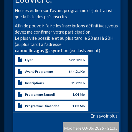
Heures et lieu sur l’avant programme ci-joint, ainsi
que la liste des pré-inscrits.
Afin de pouvoir faire les inscriptions définitives, vous
devez me confirmer votre participation.
Le plus vite possible et au plus tard le 20 mai à 20H
(au plus tard) à l’adresse :
capouillez.guy@skynet.be
(exclusivement)
Flyer
622.32 Ko
Avant-Programme
644.21 Ko
Inscriptions
31.29 Ko
Programme Samedi
1.04 Mo
Programme Dimanche
1.03 Mo
En savoir plus
sur
GP
Interna
08/06/2026 - 21:35