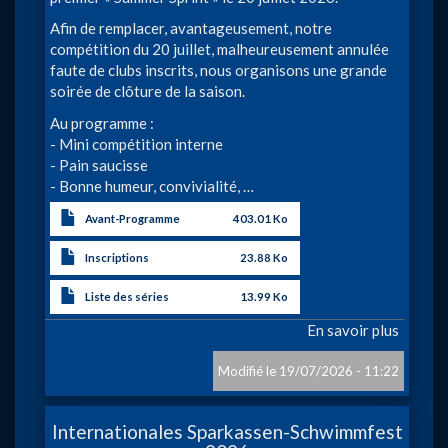
Afin de remplacer, avantageusement, notre
compétition du 20 juillet, malheureusement annulée
faute de clubs inscrits, nous organisons une grande
soirée de clôture de la saison.
Au programme :
- Mini compétition interne
- Pain saucisse
- Bonne humeur, convivialité, …
Avant-Programme
403.01 Ko
Inscriptions
23.88 Ko
Liste des séries
13.99 Ko
En savoir plus
sur
BCSG
-
19/07/2026 - 11:22
Summe
Sprint
Internationales Sparkassen-Schwimmfest
2026