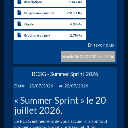
Inscriptions
10.47 Ko
Programme complet
701.31 Ko
Guide
4.34 Mo
Brochure du jury
2.78 Mo
En savoir plus
sur
Champi
de
27/07/2026 - 17:06
Belgiq
Jeunes
BCSG - Summer Sprint 2026
à
Date
20/07/2026
20/07/2026
« Summer Sprint » le 20
juillet 2026.
Le BCSG est heureux de vous accueillir à son tout
premier « Summer Sprint » le 20 juillet 2026.