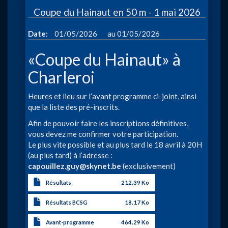
à
Coupe du Hainaut en 50 m - 1 mai 2026
Charler
à
Date
01/05/2026
01/05/2026
«Coupe du Hainaut» à
Charleroi
Heures et lieu sur l’avant programme ci-joint, ainsi
que la liste des pré-inscrits.
Afin de pouvoir faire les inscriptions définitives,
vous devez me confirmer votre participation.
Le plus vite possible et au plus tard le 18 avril à 20H
(au plus tard) à l’adresse :
capouillez.guy@skynet.be
(exclusivement)
Résultats
212.39 Ko
Résultats BCSG
18.17 Ko
Avant-programme
464.29 Ko