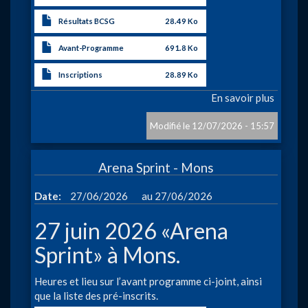
Résultats BCSG
28.49 Ko
Avant-Programme
691.8 Ko
Inscriptions
28.89 Ko
En savoir plus
sur
Interna
Sparka
12/07/2026 - 15:57
Schwim
2026
Arena Sprint - Mons
à
Date
27/06/2026
27/06/2026
27 juin 2026 «Arena
Sprint» à Mons.
Heures et lieu sur l’avant programme ci-joint, ainsi
que la liste des pré-inscrits.