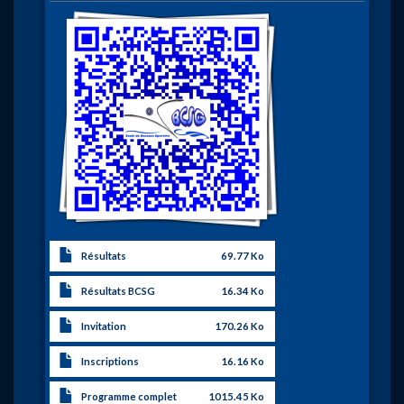
Image
Résultats
69.77 Ko
Résultats BCSG
16.34 Ko
Invitation
170.26 Ko
Inscriptions
16.16 Ko
Programme complet
1015.45 Ko