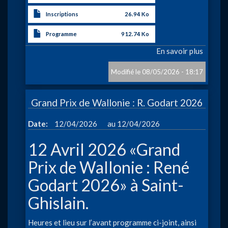
Inscriptions
26.94 Ko
Programme
912.74 Ko
En savoir plus
sur
Coupe
du
08/05/2026 - 18:17
Hainau
en
Grand Prix de Wallonie : R. Godart 2026
50
m
à
Date
12/04/2026
12/04/2026
-
1
12 Avril 2026 «Grand
mai
2026
Prix de Wallonie : René
Godart 2026» à Saint-
Ghislain.
Heures et lieu sur l’avant programme ci-joint, ainsi