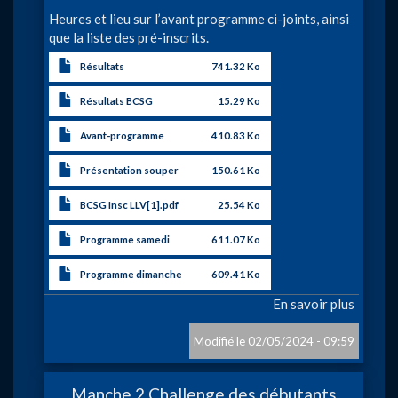
Heures et lieu sur l’avant programme ci-joints, ainsi
que la liste des pré-inscrits.
Résultats
741.32 Ko
Résultats BCSG
15.29 Ko
Avant-programme
410.83 Ko
Présentation souper
150.61 Ko
BCSG Insc LLV[1].pdf
25.54 Ko
Programme samedi
611.07 Ko
Programme dimanche
609.41 Ko
En savoir plus
sur
Grand
Prix
02/05/2024 - 09:59
Interna
de
Manche 2 Challenge des débutants
la