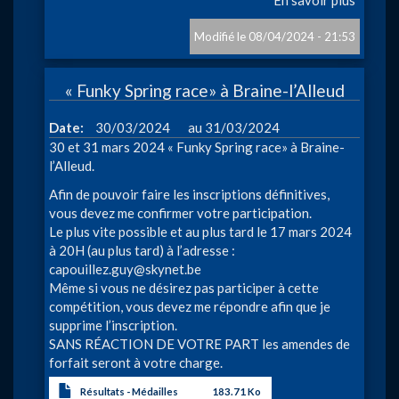
6ème
Grand
08/04/2024 - 21:53
Prix
de
« Funky Spring race» à Braine-l’Alleud
la
Ville
à
Date
30/03/2024
31/03/2024
de
30 et 31 mars 2024 « Funky Spring race» à Braine-
Mons
l’Alleud.
Afin de pouvoir faire les inscriptions définitives,
vous devez me confirmer votre participation.
Le plus vite possible et au plus tard le 17 mars 2024
à 20H (au plus tard) à l’adresse :
capouillez.guy@skynet.be
Même si vous ne désirez pas participer à cette
compétition, vous devez me répondre afin que je
supprime l’inscription.
SANS RÉACTION DE VOTRE PART les amendes de
forfait seront à votre charge.
Résultats - Médailles
183.71 Ko