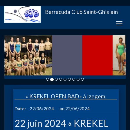
Aller
Barracuda Club Saint-Ghislain
au
contenu
Toggle
principal
naviga
« KREKEL OPEN BAD» à Izegem.
à
Date
22/06/2024
22/06/2024
22 juin 2024 « KREKEL