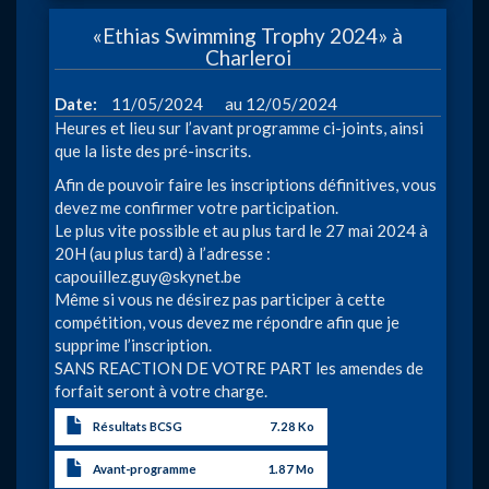
2024»
«Ethias Swimming Trophy 2024» à
à
Charleroi
Mousc
à
Date
11/05/2024
12/05/2024
Heures et lieu sur l’avant programme ci-joints, ainsi
que la liste des pré-inscrits.
Afin de pouvoir faire les inscriptions définitives, vous
devez me confirmer votre participation.
Le plus vite possible et au plus tard le 27 mai 2024 à
20H (au plus tard) à l’adresse :
capouillez.guy@skynet.be
Même si vous ne désirez pas participer à cette
compétition, vous devez me répondre afin que je
supprime l’inscription.
SANS REACTION DE VOTRE PART les amendes de
forfait seront à votre charge.
Résultats BCSG
7.28 Ko
Avant-programme
1.87 Mo