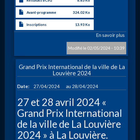
Résultats BCSG
8.63 Ko
Avant-programme
324.02 Ko
Inscriptions
13.93 Ko
En savoir plus
sur
Coupe
du
02/05/2024 - 10:39
Hainau
-
Grand Prix International de la ville de La
Charle
Louvière 2024
à
Date
27/04/2024
28/04/2024
27 et 28 avril 2024 «
Grand Prix International
de la ville de La Louvière
2024 » à La Louvière.