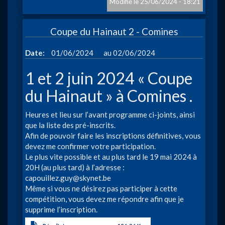
KREKE
25/06/2024 - 18:21
OPEN
BAD»
Coupe du Hainaut 2 - Comines
à
Izegem
à
Date
01/06/2024
02/06/2024
1 et 2 juin 2024 « Coupe
du Hainaut » à Comines .
Heures et lieu sur l’avant programme ci-joints, ainsi
que la liste des pré-inscrits.
Afin de pouvoir faire les inscriptions définitives, vous
devez me confirmer votre participation.
Le plus vite possible et au plus tard le 19 mai 2024 à
20H (au plus tard) à l’adresse :
capouillez.guy@skynet.be
Même si vous ne désirez pas participer à cette
compétition, vous devez me répondre afin que je
supprime l’inscription.