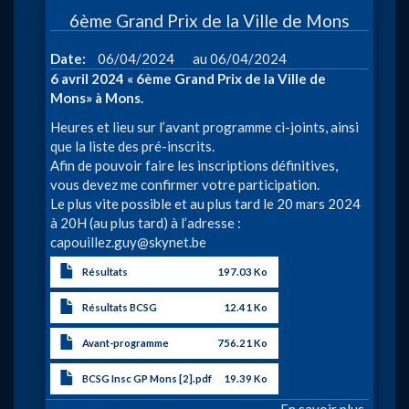
2
6ème Grand Prix de la Ville de Mons
-
Bernis
à
Date
06/04/2024
06/04/2024
6 avril 2024 « 6ème Grand Prix de la Ville de
Mons» à Mons.
Heures et lieu sur l’avant programme ci-joints, ainsi
que la liste des pré-inscrits.
Afin de pouvoir faire les inscriptions définitives,
vous devez me confirmer votre participation.
Le plus vite possible et au plus tard le 20 mars 2024
à 20H (au plus tard) à l’adresse :
capouillez.guy@skynet.be
Résultats
197.03 Ko
Résultats BCSG
12.41 Ko
Avant-programme
756.21 Ko
BCSG Insc GP Mons [2].pdf
19.39 Ko
En savoir plus
sur