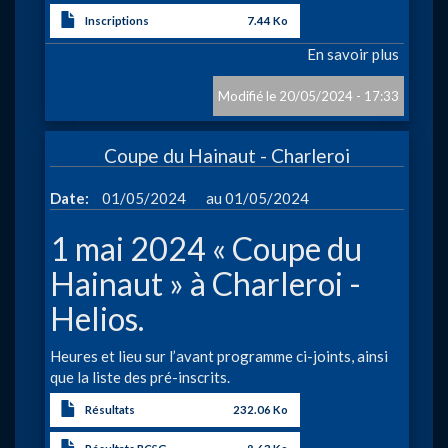
Inscriptions
7.44 Ko
En savoir plus
sur
«Ethia
Swimm
20/05/2024 - 17:33
Trophy
2024»
Coupe du Hainaut - Charleroi
à
Charle
à
Date
01/05/2024
01/05/2024
1 mai 2024 « Coupe du
Hainaut » à Charleroi -
Helios.
Heures et lieu sur l’avant programme ci-joints, ainsi
que la liste des pré-inscrits.
Résultats
232.06 Ko