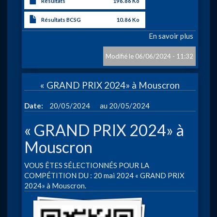
Résultats
196.86 Ko
Résultats BCSG
10.86 Ko
En savoir plus
sur
Coupe
du
06/06/2024 - 11:32
Hainau
2
« GRAND PRIX 2024» à Mouscron
-
Comin
à
Date
20/05/2024
20/05/2024
« GRAND PRIX 2024» à
Mouscron
VOUS ÊTES SÉLECTIONNÉS POUR LA
COMPÉTITION DU : 20 mai 2024 « GRAND PRIX
2024» à Mouscron.
Image