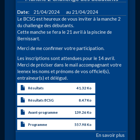
ville
à
Date
21/04/2024
21/04/2024
de
Le BCSG est heureux de vous inviter à la manche 2
La
du challenge des débutants.
Louviè
Cette manche se fera le 21 avril à la piscine de
2024
Bernissart.
Merci de me confirmer votre participation.
Les inscriptions sont attendues pour le 14 avril.
Merci de préciser dans le mail accompagnant votre
leenex les noms et prénoms de vos officiel(s),
entraineur(s) et délégué.
Résultats
41.32 Ko
Résultats BCSG
8.47 Ko
Avant-programme
139.26 Ko
Programme
557.98 Ko
En savoir plus
sur