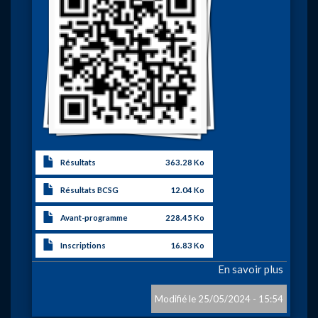
Résultats
363.28 Ko
Résultats BCSG
12.04 Ko
Avant-programme
228.45 Ko
Inscriptions
16.83 Ko
En savoir plus
sur
«
GRAN
25/05/2024 - 15:54
PRIX