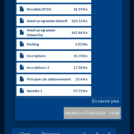
Résultats BCSG
14.33 Ko
Avant-programme Samedi
163.12 Ko
Avant-programme
162.86 Ko
Dimanche
Parking
1.01 Mo
Inscriptions
15.73 Ko
Inscriptions-2
17.58 Ko
Principes de stationnement
25.4 Ko
Navette 1
97.72 Ko
En savoir plus
sur
«
Funky
07/04/2024 - 11:08
Spring
race»
Pagination
à