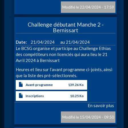
Manch
2
22/04/2024 - 17:59
Challe
des
Challenge débutant Manche 2 -
débuta
Bernissart
à
Date
21/04/2024
21/04/2024
Le BCSG organise et participe au Challenge Ethias
des compétiteurs non licenciés qui aura lieu le 21
Avril 2024 à Bernissart
Heures et lieu sur l’avant programme ci-joints, ainsi
que la liste des pré-sélectionnés.
Avant-programme
139.26 Ko
Inscriptions
10.25 Ko
En savoir plus
sur
Challe
débuta
15/04/2024 - 09:50
Manch