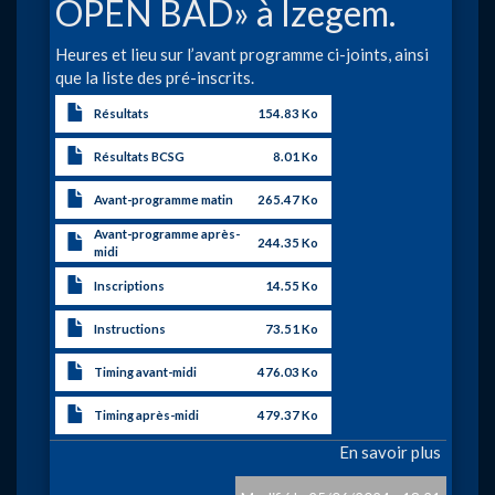
OPEN BAD» à Izegem.
Heures et lieu sur l’avant programme ci-joints, ainsi
que la liste des pré-inscrits.
Résultats
154.83 Ko
Résultats BCSG
8.01 Ko
Avant-programme matin
265.47 Ko
Avant-programme après-
244.35 Ko
midi
Inscriptions
14.55 Ko
Instructions
73.51 Ko
Timing avant-midi
476.03 Ko
Timing après-midi
479.37 Ko
En savoir plus
sur
«