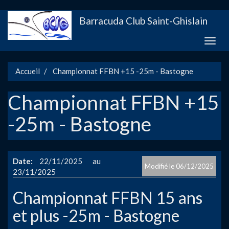
Aller
Barracuda Club Saint-Ghislain
au
contenu
Toggle
principal
naviga
Accueil
Championnat FFBN +15 -25m - Bastogne
Championnat FFBN +15
-25m - Bastogne
Date
22/11/2025
06/12/2025
23/11/2025
Championnat FFBN 15 ans
et plus -25m - Bastogne