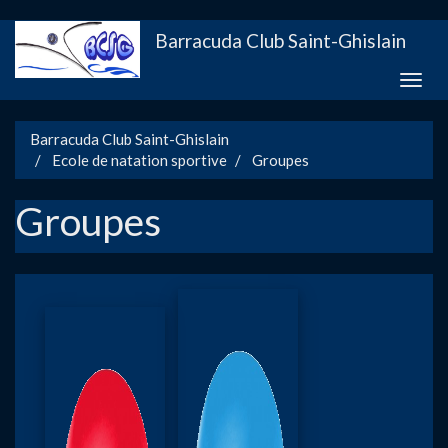
Aller
Barracuda Club Saint-Ghislain
au
contenu
Toggle
principal
naviga
Barracuda Club Saint-Ghislain
Ecole de natation sportive
Groupes
Groupes