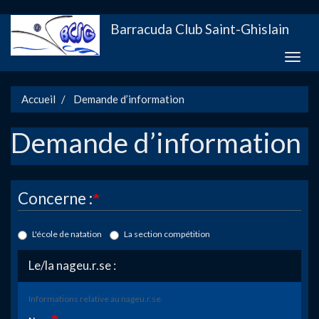
Aller
Barracuda Club Saint-Ghislain
au
contenu
Toggle
principal
naviga
Accueil
Demande d’information
Demande d’information
Concerne :
L'école de natation
La section compétition
Le/la nageu.r.se :
Informations relative au nageu.r.se.