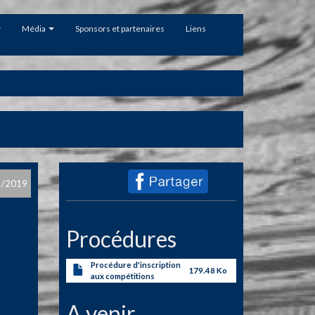
Média
Sponsors et partenaires
Liens
1/2019
Procédures
Procédure d'inscription
179.48 Ko
aux compétitions
A venir