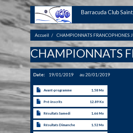
Aller
Barracuda Club Saint
Main
au
contenu
navigation
principal
Accueil
CHAMPIONNATS FRANCOPHONES J
CHAMPIONNATS F
Date
19/01/2019
20/01/2019
Avant-programme
1.58 Mo
Pré-inscrits
12.89 Ko
Résultats Samedi
1.66 Mo
Résultats Dimanche
1.52 Mo