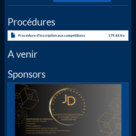
Procédures
Procédure d'inscription aux compétitions
179.48 Ko
A venir
Sponsors