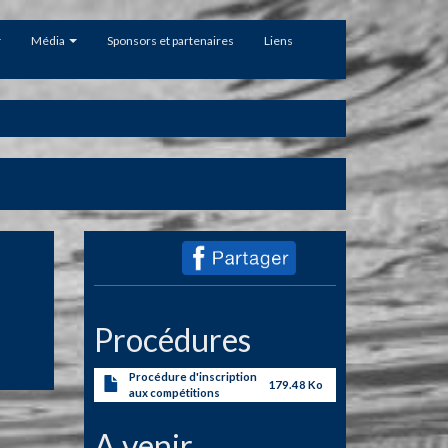
Média
Sponsors et partenaires
Liens
Procédures
Procédure d'inscription
179.48 Ko
aux compétitions
A venir