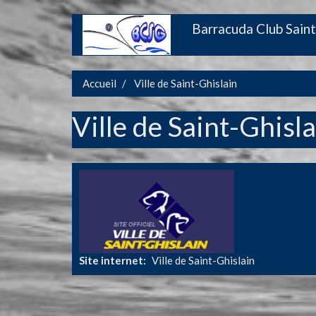
Aller
Barracuda Club Saint
Main
au
contenu
navigation
principal
Accueil
Ville de Saint-Ghislain
Ville de Saint-Ghisl
Site internet
Ville de Saint-Ghislain