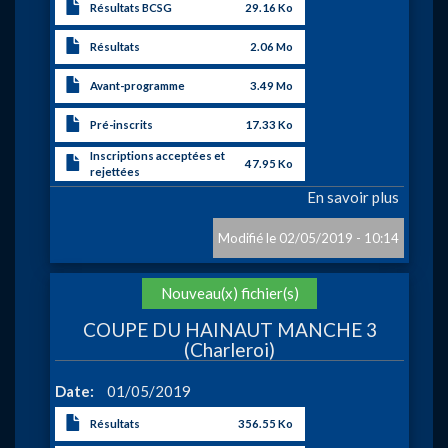
Résultats BCSG
29.16 Ko
Résultats
2.06 Mo
Avant-programme
3.49 Mo
Pré-inscrits
17.33 Ko
Inscriptions acceptées et
47.95 Ko
rejettées
En savoir plus
sur
ETHIA
TROP
02/05/2019 - 10:14
Action
Nouveau(x) fichier(s)
COUPE DU HAINAUT MANCHE 3
(Charleroi)
Date
01/05/2019
Résultats
356.55 Ko