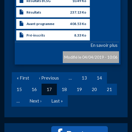
Résultats BCSG
10.49 Ko
Résultats
237.13 Ko
Avant-programme
408.53 Ko
Pré-inscrits
8.33 Ko
En savoir plus
sur
GRAN
PRIX
04/04/2019 - 10:06
DE
LA
Pagination
VILLE
Première
« First
Page
‹ Previous
…
Page
13
Page
14
DE
page
précédente
MONS
Page
15
Page
16
Page
17
Page
18
Page
19
Page
20
Page
21
courante
…
Page
Next ›
Dernière
Last »
suivante
page