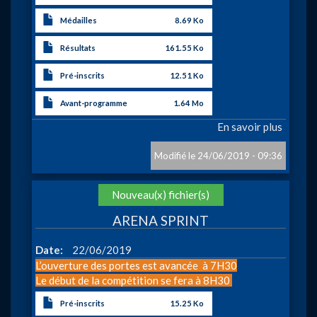
Médailles
8.69 Ko
Résultats
161.55 Ko
Pré-inscrits
12.51 Ko
Avant-programme
1.64 Mo
En savoir plus
sur
KREKE
CRITE
24/06/2019 - 09:36
(Izege
Action
Nouveau(x) fichier(s)
ARENA SPRINT
Date
22/06/2019
L’ouverture des portes est avancée à 7H30
Le début de la compétition se fera à 8H30
Pré-inscrits
15.25 Ko