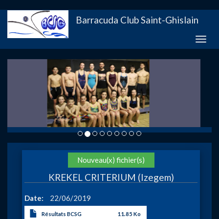
Aller
Barracuda Club Saint-Ghislain
au
contenu
Toggle
principal
naviga
Action
Nouveau(x) fichier(s)
KREKEL CRITERIUM (Izegem)
Date
22/06/2019
Résultats BCSG
11.85 Ko