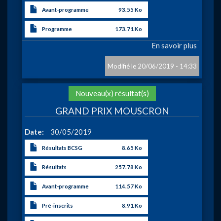
Avant-programme
93.55 Ko
Programme
173.71 Ko
En savoir plus
sur
AREN
SPRIN
20/06/2019 - 14:33
Action
Nouveau(x) résultat(s)
GRAND PRIX MOUSCRON
Date
30/05/2019
Résultats BCSG
8.65 Ko
Résultats
257.78 Ko
Avant-programme
114.57 Ko
Pré-inscrits
8.91 Ko