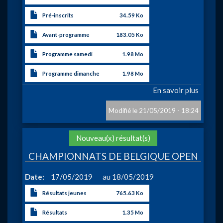
Pré-inscrits
34.59 Ko
Avant-programme
183.05 Ko
Programme samedi
1.98 Mo
Programme dimanche
1.98 Mo
En savoir plus
sur
GRAN
PRIX
21/05/2019 - 18:24
DE
LA
Action
Nouveau(x) résultat(s)
VILLE
DE
CHAMPIONNATS DE BELGIQUE OPEN
LA
LOUVI
à
Date
17/05/2019
18/05/2019
Résultats jeunes
765.63 Ko
Résultats
1.35 Mo