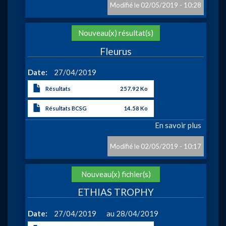
du
02/05/2019 - 10:28
Challe
Dauve
Action
Nouveau(x) résultat(s)
Fleurus
Date
27/04/2019
Résultats
257.92 Ko
Résultats BCSG
14.58 Ko
En savoir plus
sur
Fleuru
02/05/2019 - 10:17
Action
Nouveau(x) fichier(s)
ETHIAS TROPHY
à
Date
27/04/2019
28/04/2019