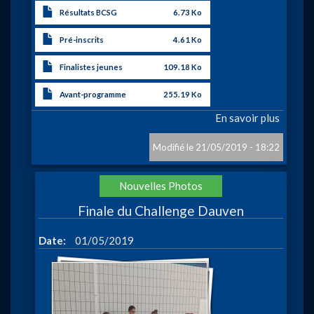
Résultats BCSG
6.73 Ko
Pré-inscrits
4.61 Ko
Finalistes jeunes
109.18 Ko
Avant-programme
255.19 Ko
En savoir plus
sur
CHAM
DE
21/05/2019 - 18:22
BELGI
OPEN
Action
Nouvelles Photos
Finale du Challenge Dauven
Date
01/05/2019
Image