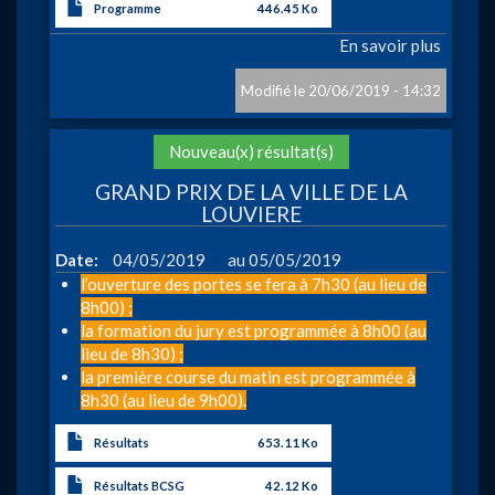
Programme
446.45 Ko
En savoir plus
sur
GRAN
PRIX
20/06/2019 - 14:32
MOUS
Action
Nouveau(x) résultat(s)
GRAND PRIX DE LA VILLE DE LA
LOUVIERE
à
Date
04/05/2019
05/05/2019
l’ouverture des portes se fera à 7h30 (au lieu de
8h00) ;
la formation du jury est programmée à 8h00 (au
lieu de 8h30) ;
la première course du matin est programmée à
8h30 (au lieu de 9h00).
Résultats
653.11 Ko
Résultats BCSG
42.12 Ko