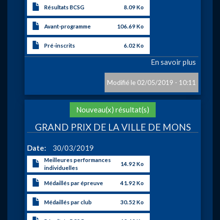
Résultats BCSG
8.09 Ko
Avant-programme
106.69 Ko
Pré-inscrits
6.02 Ko
En savoir plus
sur
COUP
DU
02/05/2019 - 10:11
HAINA
MANC
Action
Nouveau(x) résultat(s)
3
(Charle
GRAND PRIX DE LA VILLE DE MONS
Date
30/03/2019
Meilleures performances
14.92 Ko
individuelles
Médaillés par épreuve
41.92 Ko
Médaillés par club
30.52 Ko