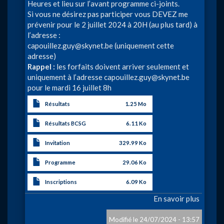
Heures et lieu sur l’avant programme ci-joints.
Si vous ne désirez pas participer vous DEVEZ me
prévenir pour le 2 juillet 2024 à 20H (au plus tard) à
l’adresse :
capouillez.guy@skynet.be
(uniquement cette
adresse)
Rappel :
les forfaits doivent arriver seulement et
uniquement à l’adresse
capouillez.guy@skynet.be
pour le mardi 16 juillet 8h
Résultats
1.25 Mo
Résultats BCSG
6.11 Ko
Invitation
329.99 Ko
Programme
29.06 Ko
Inscriptions
6.09 Ko
En savoir plus
sur
Champi
de
24/07/2024 - 13:57