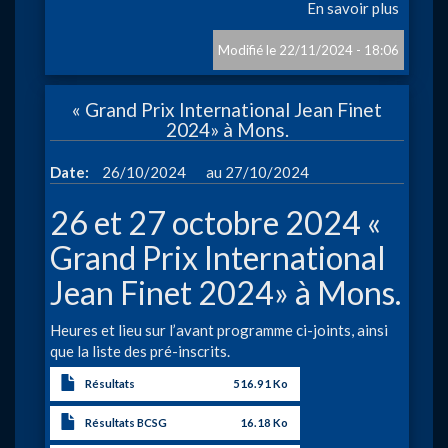
En savoir plus
sur
«
Champi
22/11/2024 - 18:06
du
Hainau
« Grand Prix International Jean Finet
des
2024» à Mons.
sprint
2024»
à
Date
26/10/2024
27/10/2024
à
Soignie
26 et 27 octobre 2024 «
Grand Prix International
Jean Finet 2024» à Mons.
Heures et lieu sur l’avant programme ci-joints, ainsi
que la liste des pré-inscrits.
Résultats
516.91 Ko
Résultats BCSG
16.18 Ko