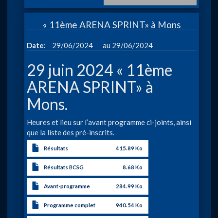
Belgiq
Natati
« 11ème ARENA SPRINT» à Mons
WE1
2024
à
Date
29/06/2024
29/06/2024
29 juin 2024 « 11ème
ARENA SPRINT» à
Mons.
Heures et lieu sur l’avant programme ci-joints, ainsi
que la liste des pré-inscrits.
Résultats
415.89 Ko
Résultats BCSG
8.68 Ko
Avant-programme
284.99 Ko
Programme complet
940.54 Ko