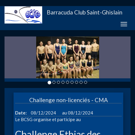
Aller
Barracuda Club Saint-Ghislain
au
contenu
Toggle
principal
naviga
Challenge non-licenciés - CMA
à
Date
08/12/2024
08/12/2024
Le BCSG organise et participe au
Challenge Ethias des