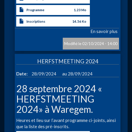
Programme
1.23 Mo
Inscriptions
14.56 Ko
En savoir plus
sur
Champi
du
02/10/2024 - 14:00
Hainau
Longu
HERFSTMEETING 2024
Distan
petit
à
Date
28/09/2024
28/09/2024
bassin
-
28 septembre 2024 «
Mémori
André
HERFSTMEETING
Claude
2024» à Waregem.
Heures et lieu sur l’avant programme ci-joints, ainsi
que la liste des pré-inscrits.