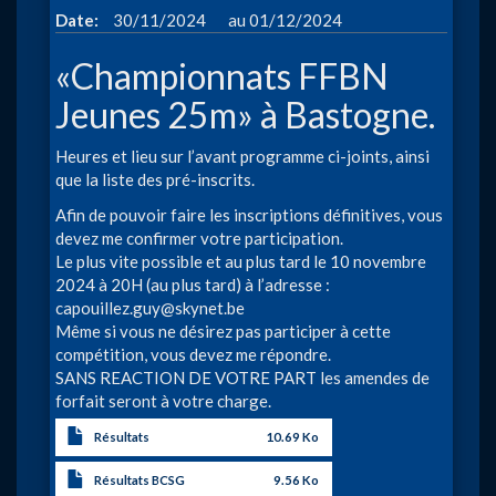
à
Date
30/11/2024
01/12/2024
«Championnats FFBN
Jeunes 25m» à Bastogne.
Heures et lieu sur l’avant programme ci-joints, ainsi
que la liste des pré-inscrits.
Afin de pouvoir faire les inscriptions définitives, vous
devez me confirmer votre participation.
Le plus vite possible et au plus tard le 10 novembre
2024 à 20H (au plus tard) à l’adresse :
capouillez.guy@skynet.be
Même si vous ne désirez pas participer à cette
compétition, vous devez me répondre.
SANS REACTION DE VOTRE PART les amendes de
forfait seront à votre charge.
Résultats
10.69 Ko
Résultats BCSG
9.56 Ko