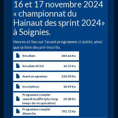
16 et 17 novembre 2024
« championnat du
Hainaut des sprint 2024»
à Soignies.
Heures et lieu sur l’avant programme ci-joints, ainsi
que la liste des pré-inscrits.
Résultats
344.66 Ko
Résultats BCSG
14.55 Ko
Avant-programme
224.03 Ko
Inscriptions
18.49 Ko
Programme complet
samedi modifié (plus long
24.08 Ko
temps de récupération)
Programme complet
792.72 Ko
dimanche