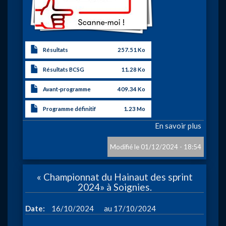
Résultats
257.51 Ko
Résultats BCSG
11.28 Ko
Avant-programme
409.34 Ko
Programme définitif
1.23 Mo
En savoir plus
sur
«
Meeti
01/12/2024 - 18:54
des
sprints
« Championnat du Hainaut des sprint
du
2024» à Soignies.
RCCM
à
à
Date
16/10/2024
17/10/2024
Mons