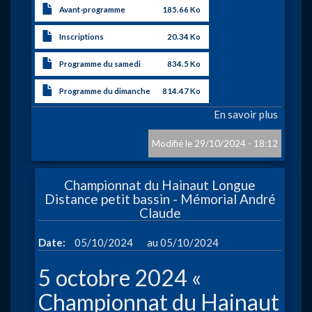
Avant-programme
185.66 Ko
Inscriptions
20.34 Ko
Programme du samedi
834.5 Ko
Programme du dimanche
814.47 Ko
En savoir plus
sur
«
Grand
29/10/2024 - 18:12
Prix
Interna
Championnat du Hainaut Longue
Jean
Distance petit bassin - Mémorial André
Finet
Claude
2024»
à
à
Date
05/10/2024
05/10/2024
Mons.
5 octobre 2024 «
Championnat du Hainaut