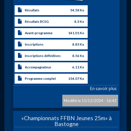
Résultats
54.58 Ko
Résultats BCSG
8.3 Ko
Avant-programme
141.01 Ko
Inscriptions
8.83 Ko
Inscriptions définitives
8.56 Ko
Accompagnateur
6.11 Ko
Programme complet
154.07 Ko
En savoir plus
sur
Challe
non-
15/12/2024 - 16:42
licenci
-
«Championnats FFBN Jeunes 25m» à
CMA
Bastogne