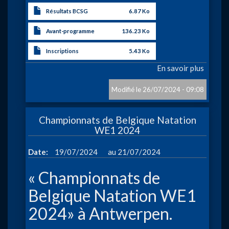
Résultats BCSG
6.87 Ko
Avant-programme
136.23 Ko
Inscriptions
5.43 Ko
En savoir plus
sur
THE
BORI
26/07/2024 - 09:08
Championnats de Belgique Natation
WE1 2024
à
Date
19/07/2024
21/07/2024
« Championnats de
Belgique Natation WE1
2024» à Antwerpen.