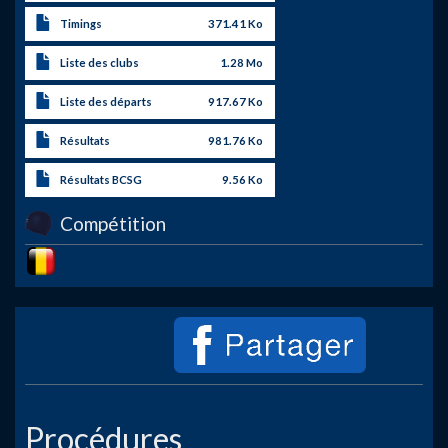
Timings
371.41 Ko
Liste des clubs
1.28 Mo
Liste des départs
917.67 Ko
Résultats
981.76 Ko
Résultats BCSG
9.56 Ko
Compétition
Image
Procédures