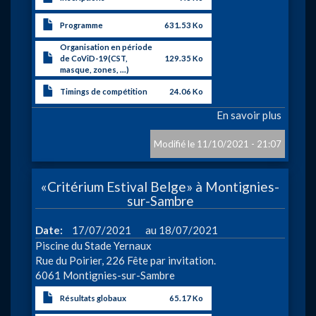
Programme
631.53 Ko
Organisation en période
de CoViD-19(CST,
129.35 Ko
masque, zones, ...)
Timings de compétition
24.06 Ko
En savoir plus
sur
«Meeti
des
11/10/2021 - 21:07
loups»
à
«Critérium Estival Belge» à Montignies-
La
sur-Sambre
Louviè
à
Date
17/07/2021
18/07/2021
Piscine du Stade Yernaux
Rue du Poirier, 226 Fête par invitation.
6061 Montignies-sur-Sambre
Résultats globaux
65.17 Ko