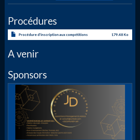
Procédures
Procédure d'inscription aux compétitions
179.48 Ko
A venir
Sponsors