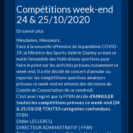
Compétitions week-end
24 & 25/10/2020
En savoir plus
sur
Compétitions
Mesdames, Messieurs,
week-
Face à la nouvelle offensive de la pandémie COVID-
end
19, la Ministre des Sports Valérie Glatiny a réuni ce
24
matin l’ensemble des fédérations sportives pour
&
faire le point sur les activités prévues notamment ce
25/10/2020
week-end. Il a été décidé de concert d’annuler ou
reporter les compétitions sportives amateurs
prévues ce week-end en attente des décisions du
Comité de Concertation de ce vendredi.
C’est avec regret que la FFBN décide
d’ANNULER
toutes les compétitions prévues ce week-end (24
& 25/10/20) TOUTES catégories confondues
.
FFBN
Didier LECLERCQ
DIRECTEUR ADMINISTRATIF | FFBN