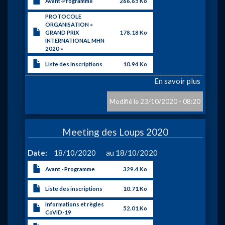
Avant-Programme
266.65 Ko
PROTOCOLE
ORGANISATION «
GRAND PRIX
178.18 Ko
INTERNATIONAL MHN
2020 »
Liste des inscriptions
10.94 Ko
En savoir plus
sur
ANNU
:
23/10/2020 - 08:20
Grand
Prix
Meeting des Loups 2020
Interna
MHN
à
Date
18/10/2020
18/10/2020
à
Mons
Avant - Programme
329.4 Ko
Liste des inscriptions
10.71 Ko
Informations et règles
52.01 Ko
CoViD-19