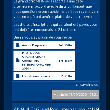
Le grand prix MHN sera reporté à une date
ultérieure en accord avec le district Hainaut, que
nous questionnerons rapidement afin de revenir vers
vous en espérant avoir le plaisir de vous recevoir.
Les droits d’inscriptions qui auraient été payés vous
ont déjà été remboursés ce 21 octobre
Bien à vous, au plaisir de vous revoir
Avant – Programme
266.55 Ko
PROTOCOLE
ORGANISATION «
GRAND PRIX
178.18 Ko
INTERNATIONAL MHN
2020 »
Liste des inscriptions
11.51 Ko
En savoir plus
sur
ANNU
:«Gran
23/10/2020 - 08:21
Prix
Interna
ANNULÉ : Grand Prix International MHN