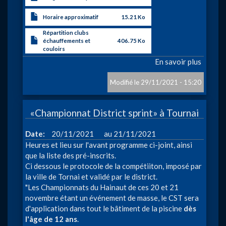
Horaire approximatif
15.21 Ko
Répartition clubs
échauffements et
406.75 Ko
couloirs
En savoir plus
sur
«Meeti
de
29/11/2021 - 15:20
fin
d’anné
«Championnat District sprint» à Tournai
à
Crisné
à
Date
20/11/2021
21/11/2021
Heures et lieu sur l'avant programme ci-joint, ainsi
que la liste des pré-inscrits.
Ci dessous le protocole de la compétiiton, imposé par
la ville de Tornai et validé par le district.
"Les Championnats du Hainaut de ces 20 et 21
novembre étant un événement de masse, le CST sera
d'application dans tout le bâtiment de la piscine
dès
l'âge de 12 ans
.