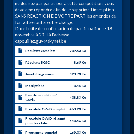
ne désirez pas participer à cette compétition, vous
devez me répondre afin de je supprime l’inscription.
SANS REACTION DE VOTRE PART les amendes de
forfait seront à votre charge.
Date limite de confirmation de participation le 18
novembre à 20H à l’adresse :
capouillez.guy@skynet.be
Résultats complets
289.53 Ko
Résultats BCSG
8.65 Ko
Avant-Programme
323.73 Ko
Inscriptions
8.15 Ko
Plan de circulation /
408.83 Ko
CoViD
Procotole CoViD complet
463.23 Ko
Procotole CoViD résumé
418.46 Ko
pour les clubs
Programme complet
169.03 Ko