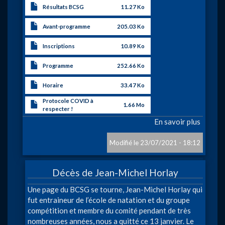
Résultats BCSG
11.27 Ko
Avant-programme
205.03 Ko
Inscriptions
10.89 Ko
Programme
252.66 Ko
Horaire
33.47 Ko
Protocole COVID à
1.66 Mo
respecter !
En savoir plus
sur
«Crité
Estival
23/07/2021 - 18:12
Belge»
à
Décès de Jean-Michel Horlay
Montig
sur-
Corps
Une page du BCSG se tourne, Jean-Michel Horlay qui
Sambr
fut entraineur de l’école de natation et du groupe
compétition et membre du comité pendant de très
nombreuses années, nous a quitté ce 13 janvier. Le