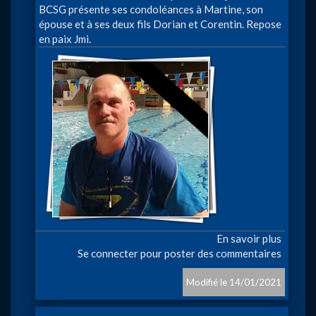
BCSG présente ses condoléances à Martine, son
épouse et à ses deux fils Dorian et Corentin. Repose
en paix Jmi.
Image
En savoir plus
sur
Se connecter
pour poster des commentaires
Décès
de
Jean-
14/01/2021
Michel
Horlay