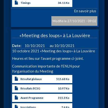
Timings
34.11 Ko
En savoir plus
sur
Champi
du
27/10/2021 - 09:02
district
du
«Meeting des loups» à La Louvière
Hainau
LD
à
Date
10/10/2021
10/10/2021
à
10 octobre 2021 «Meeting des loups» à La Louvière
Comin
Heures et lieu sur l'avant programme ci-joint.
Communication importante de l'ENLN pour
l'organisation du Meeting
Résultat globaux
515.68 Ko
Résultats BCSG
10.97 Ko
Avant-Programme
315.3 Ko
Inscriptions
7.6 Ko