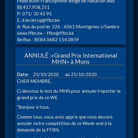
Fédération Francophone Belge de Natation asbl
BE417.958.251
P: 071/ 30 45 95
E:
d.leclercq@ffbn.be
A: Rue du poirier 226 - 6061 Montignies s/Sambre
www.ffbn.be
–
ffbn@ffbn.be
Belfius : BE84 0682 154 0859
ANNULÉ :«Grand Prix International
MHN» à Mons
à
Date
25/10/2020
25/10/2020
CHER MEMBRE,
Ci dessous le mot du MHN pour annuler/reporter le
grand prix de ce WE
"Bonjour à tous,
Comme tous, vous avez appris que nous devons
annuler notre compétition de ce Week-end à la
demande de la FFBN.