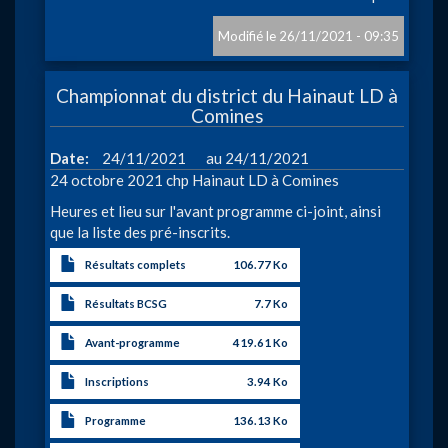
«Champ
Distric
26/11/2021 - 09:35
sprint»
à
Championnat du district du Hainaut LD à
Tourna
Comines
à
Date
24/11/2021
24/11/2021
24 octobre 2021 chp Hainaut LD à Comines
Heures et lieu sur l'avant programme ci-joint, ainsi
que la liste des pré-inscrits.
Résultats complets
106.77 Ko
Résultats BCSG
7.7 Ko
Avant-programme
419.61 Ko
Inscriptions
3.94 Ko
Programme
136.13 Ko